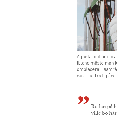
Agneta jobbar nära
Ibland måste man k
omplacera, i samrå
vara med och påver
Redan på he
ville bo här