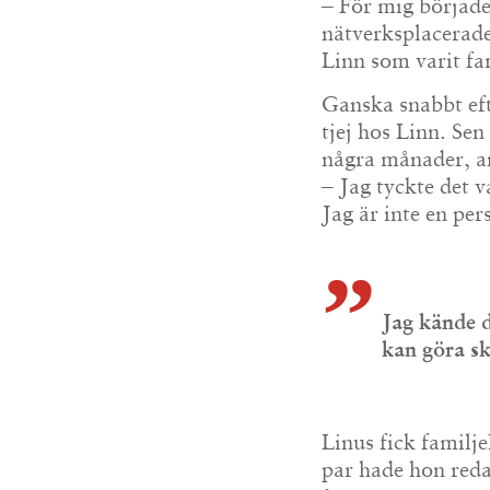
– För mig började
nätverksplacerad
Linn som varit fa
Ganska snabbt efte
tjej hos Linn. Sen
några månader, and
– Jag tyckte det va
Jag är inte en pe
Jag kände d
kan göra sk
Linus fick familj
par hade hon reda