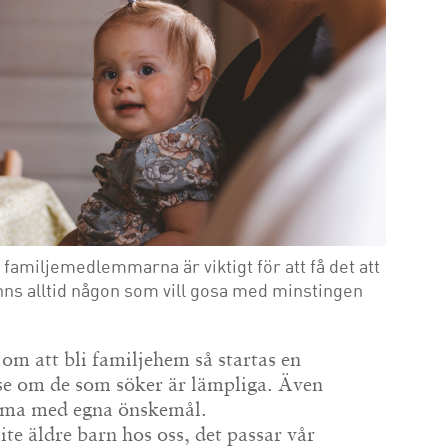
amiljemedlemmarna är viktigt för att få det att
nns alltid någon som vill gosa med minstingen
m att bli familjehem så startas en
 se om de som söker är lämpliga. Även
mma med egna önskemål.
lite äldre barn hos oss, det passar vår