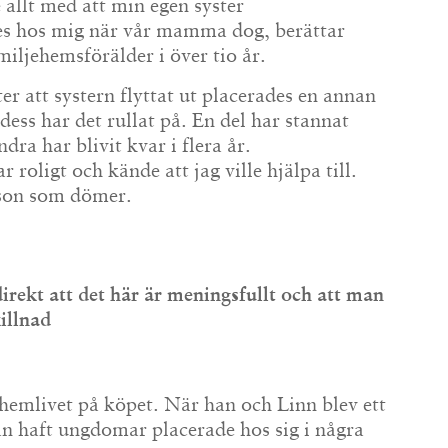
 allt med att min egen syster
es hos mig när vår mamma dog, berättar
miljehemsförälder i över tio år.
r att systern flyttat ut placerades en annan
 dess har det rullat på. En del har stannat
ra har blivit kvar i flera år.
r roligt och kände att jag ville hjälpa till.
rson som dömer.
irekt att det här är meningsfullt och att man
illnad
ehemlivet på köpet. När han och Linn blev ett
n haft ungdomar placerade hos sig i några