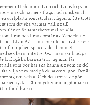
 hemmet
i Hedemora. Linn och Linus kryssar
intervjun och barnens frågor och önskemål.
en surfplatta som strular, någon är lite trött
igt som det ska värmas välling till
om slår en är samarbetet mellan alla i
utom Linn och Linus består av Vendela tio
 och Elvin 9 år samt en kille och två tjejer i
å är familjehemsplacerade i hemmet.
 med sex barn, inte tre. Gör man skillnad på
de biologiska barnen tror jag man får
att alla som bor här ska känna sig som en del
a ska vilja vara med på de saker vi gör. Det är
änner sig omtyckta. Och det tror vi de gör
 barnen tycker jättemycket om ungdomarna
ttar föräldrarna.