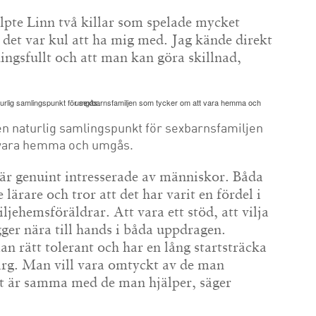
älpte Linn två killar som spelade mycket
e det var kul att ha mig med. Jag kände direkt
ingsfullt och att man kan göra skillnad,
 en naturlig samlingspunkt för sexbarnsfamiljen
 vara hemma och umgås.
är genuint intresserade av människor. Båda
 lärare och tror att det har varit en fördel i
ljehemsföräldrar. Att vara ett stöd, att vilja
gger nära till hands i båda uppdragen.
an rätt tolerant och har en lång startsträcka
r arg. Man vill vara omtyckt av de man
et är samma med de man hjälper, säger