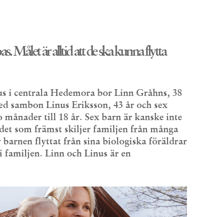
 oas. Målet är alltid att de ska kunna flytta
hus i centrala Hedemora bor Linn Gråhns, 38
ed sambon Linus Eriksson, 43 år och sex
o månader till 18 år. Sex barn är kanske inte
 det som främst skiljer familjen från många
v barnen flyttat från sina biologiska föräldrar
t i familjen. Linn och Linus är en