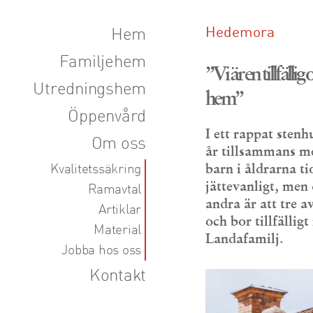
Hedemora
Hem
Familjehem
”Vi är en tillfällig
Utredningshem
hem”
Öppenvård
I ett rappat sten
Om oss
år tillsammans m
barn i åldrarna ti
Kvalitetssäkring
jättevanligt, men
Ramavtal
andra är att tre a
Artiklar
och bor tillfällig
Material
Landafamilj.
Jobba hos oss
Kontakt