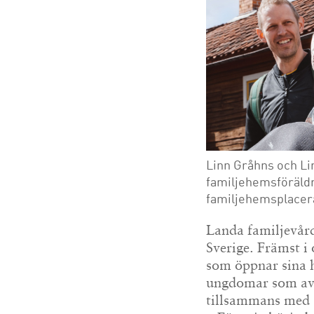
Linn Gråhns och Li
familjehemsföräldr
familjehemsplacera
Landa familjevård
Sverige. Främst i
som öppnar sina h
ungdomar som av 
tillsammans med s