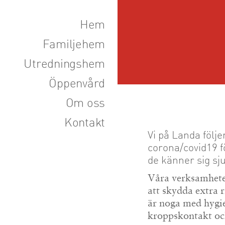
Hem
Familjehem
Utredningshem
Öppenvård
Om oss
Kontakt
Vi på Landa föl
corona/covid19 
de känner sig sj
Våra verksamheter
att skydda extra r
är noga med hygie
kroppskontakt och