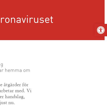
coronaviruset
Op
ng
annar hemma om
e åtgärder för
marbetar med. Vi
er handslag,
just nu.